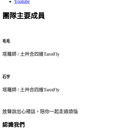
Youtube
團隊主要成員
毛毛
塔羅師 / 土艸合四維TarotFly
石宇
塔羅師 / 土艸合四維TarotFly
放聲說出心裡話，陪你一起走過煩惱
認識我們