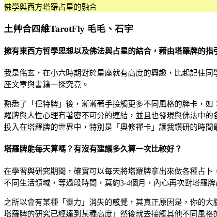
佛學與西方塔羅占星的融合
土艸合四維TarotFly 毛毛、石宇
擁有東西方哲學思想以及佛法與占星的結合，藉由塔羅牌的指
我是佲玄，在小六時期對於星座就有高度的興趣，比起記住同
座文章與書籍一探究竟。
熟悉了「偉特牌」後，漸漸著手接觸更多不同風格的牌卡，如
羅牌與人性心理有著密不可分的連結，並且也發現與佛法中的
投入在塔羅牌的世界中，特別是「奧修禪卡」讓我鑽研的時間
塔羅牌能每天算嗎？有沒有建議多久算一次比較好？
在學習與研究期間，確實可以每天將塔羅牌拿出來做各種占卜
不同生活領域，等過段時間，莫約3-4個月，內心再次對塔羅
之所以會有某種「靈力」消失的感覺，其真正原因是，你的大
塔羅牌的研究已經達到某種高度」然後就去接觸其他不同風格