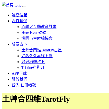
解憂信箱
合作夥伴
心輔犬互動教育計畫
Here Hear 聽聽
桃園市生命線協會
想要占卜
土艸合四維TarotFly占星
好名久久易經卜卦
曼曼塔羅占卜
Tristine崔斯汀
APP下載
關於我們
登入/註冊帳號
土艸合四維TarotFly