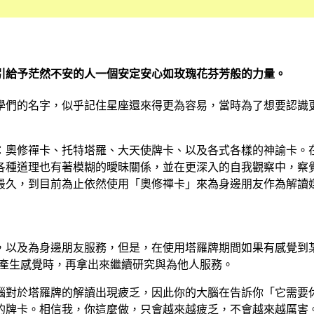
引給予茫然不安的人一個安定安心如玫瑰花芬芳般的力量。
學們的名字，似乎記住星座還來得更為容易，當時為了想要認識
：奧修禪卡、托特塔羅、大天使牌卡、以及各式各樣的神諭卡。
各種道理也有著模糊的曖昧關係，並在更深入的自我觀察中，察
最久，到目前為止依然使用「奧修禪卡」來為身邊朋友作為解讀
，以及為身邊朋友服務，但是，在使用塔羅牌期間如果有感覺到
牌產生感覺時，再拿出來繼續研究與為他人服務。
腦對於塔羅牌的解讀出現疲乏，因此你的大腦在告訴你「它需要
的牌卡。相信我，你這麼做，只會越來越疲乏，不會越來越厲害