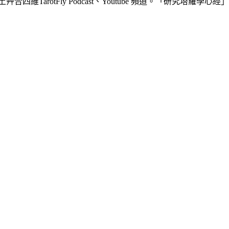
艸合四維TarotFly Podcast、Youtube 頻道。「研