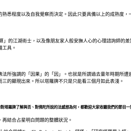
的熟悉程度以及自我覺察而決定。因此只要具備以上的成熟度，
直算」的江湖術士，以及像朋友家人般安撫人心的心理諮詢師的差
錢工具。
佛法所強調的「因果」的「因」。也就是所謂過去童年時期所遭
而三的顯現出來。所以塔羅牌不只是只能看三個月如此表淺。
你對塔羅牌了解與否、對佛陀所說的法感想為何，都歡迎大家收聽我們的節目一
，再結合占星明白問題的整體狀況。