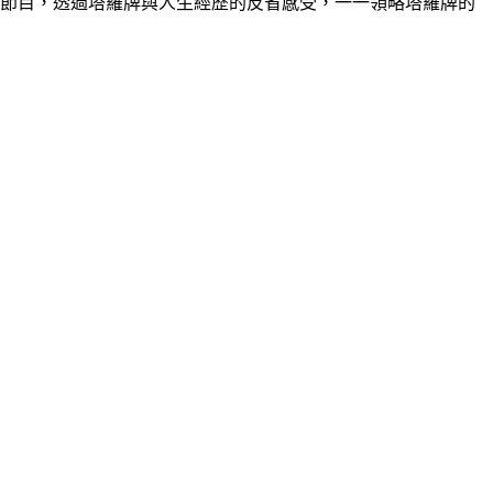
究塔羅學心經」節目，透過塔羅牌與人生經歷的反省感受，一一領略塔羅牌的