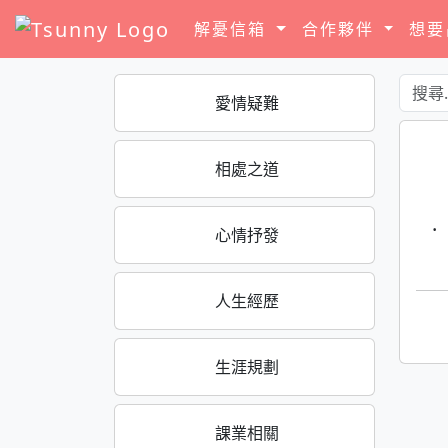
解憂信箱
合作夥伴
想
愛情疑難
相處之道
·
心情抒發
人生經歷
生涯規劃
課業相關