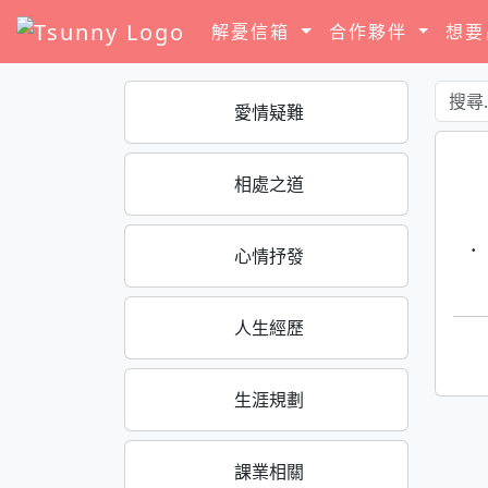
解憂信箱
合作夥伴
想
愛情疑難
相處之道
·
心情抒發
人生經歷
生涯規劃
課業相關