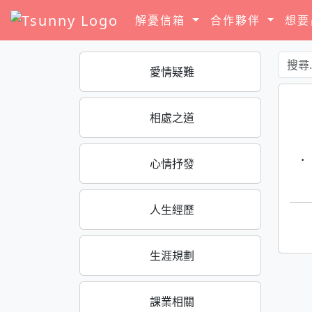
解憂信箱
合作夥伴
想
愛情疑難
相處之道
·
心情抒發
人生經歷
生涯規劃
課業相關