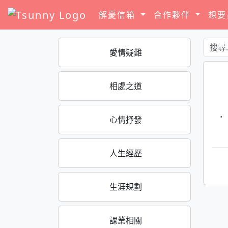
解憂信箱
合作夥伴
想
愛情疑難
相處之道
·
心情抒發
人生經歷
生涯規劃
課業相關