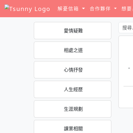
解憂信箱
合作夥伴
想
愛情疑難
相處之道
·
心情抒發
人生經歷
生涯規劃
課業相關