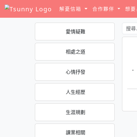
解憂信箱
合作夥伴
想
愛情疑難
相處之道
·
心情抒發
人生經歷
生涯規劃
課業相關